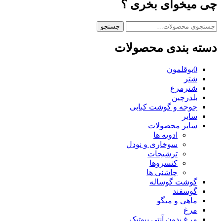
چی میخوای بخری ؟
ستجو
جستجو
رای:
دسته بندی محصولات
0بوقلمون
شتر
شترمرغ
بلدرچین
جوجه و گوشت کبابی
سایر
سایر محصولات
ادویه ها
سوخاری و نودل
ترشیجات
کنسروها
چاشنی ها
گوشت گوساله
گوسفند
ماهی و میگو
مرغ
مرغ بدون آنتی بیوتیک