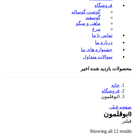
فروشگاه
گوشت گوساله
گوسفند
ماهی و میگو
مرغ
تماس با ما
درباره ما
جشنواره های ما
سوالات متداول
محصولات بازدید شده اخیر
خانه
فروشگاه
0بوقلمون
صفحه قبلی
0بوقلمون
فیلتر
Showing all 12 results