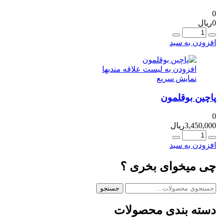
0
0
ریال
عداد
افزودن به سبد
افزودن به لیست علاقه مندیها
نمایش سریع
پاچین بوقلمون
0
3,450,000
ریال
عداد
افزودن به سبد
چی میخوای بخری ؟
ستجو
جستجو
رای:
دسته بندی محصولات