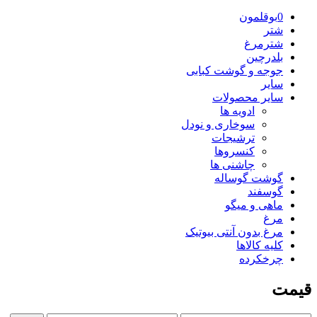
0بوقلمون
شتر
شترمرغ
بلدرچین
جوجه و گوشت کبابی
سایر
سایر محصولات
ادویه ها
سوخاری و نودل
ترشیجات
کنسروها
چاشنی ها
گوشت گوساله
گوسفند
ماهی و میگو
مرغ
مرغ بدون آنتی بیوتیک
کلیه کالاها
چرخکرده
قیمت